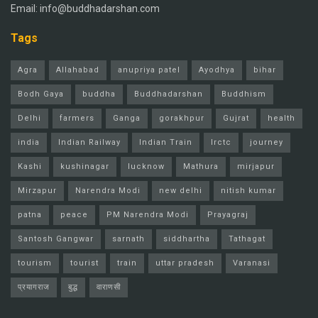
Email: info@buddhadarshan.com
Tags
Agra
Allahabad
anupriya patel
Ayodhya
bihar
Bodh Gaya
buddha
Buddhadarshan
Buddhism
Delhi
farmers
Ganga
gorakhpur
Gujrat
health
india
Indian Railway
Indian Train
Irctc
journey
Kashi
kushinagar
lucknow
Mathura
mirjapur
Mirzapur
Narendra Modi
new delhi
nitish kumar
patna
peace
PM Narendra Modi
Prayagraj
Santosh Gangwar
sarnath
siddhartha
Tathagat
tourism
tourist
train
uttar pradesh
Varanasi
प्रयागराज
बुद्ध
वाराणसी