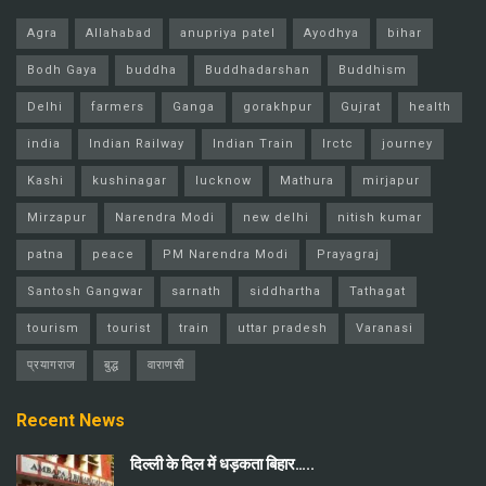
Agra
Allahabad
anupriya patel
Ayodhya
bihar
Bodh Gaya
buddha
Buddhadarshan
Buddhism
Delhi
farmers
Ganga
gorakhpur
Gujrat
health
india
Indian Railway
Indian Train
Irctc
journey
Kashi
kushinagar
lucknow
Mathura
mirjapur
Mirzapur
Narendra Modi
new delhi
nitish kumar
patna
peace
PM Narendra Modi
Prayagraj
Santosh Gangwar
sarnath
siddhartha
Tathagat
tourism
tourist
train
uttar pradesh
Varanasi
प्रयागराज
बुद्ध
वाराणसी
Recent News
दिल्ली के दिल में धड़कता बिहार…..