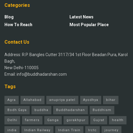
Categories
Blog
Latest News
How To Reach
Most Popular Place
Contact Us
Address: R.P. Bangles Cutter 3117/34 1st Floor Beadan Pura, Karol
Bagh,
New Delhi-110005
Email: info@buddhadarshan.com
Tags
Agra
Allahabad
anupriya patel
Ayodhya
bihar
Bodh Gaya
buddha
Buddhadarshan
Buddhism
Delhi
farmers
Ganga
gorakhpur
Gujrat
health
india
Indian Railway
Indian Train
Irctc
journey