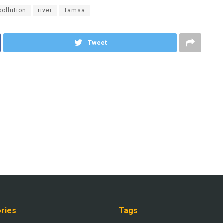
pollution
river
Tamsa
Tweet
ries
Tags