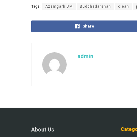
Tags:
Azamgarh DM
Buddhadarshan
clean
Share
admin
About Us
Catego