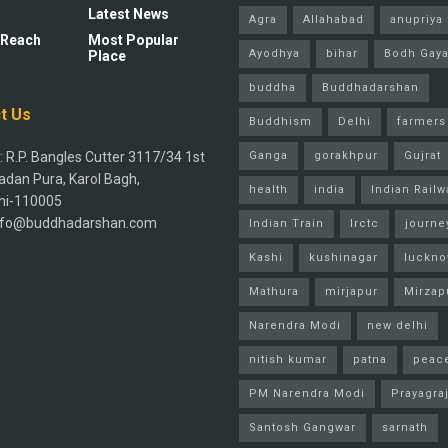
Latest News
Agra
Allahabad
anupriya 
 Reach
Most Popular
Ayodhya
bihar
Bodh Gay
Place
buddha
Buddhadarshan
t Us
Buddhism
Delhi
farmers
 R.P. Bangles Cutter 3117/34 1st
Ganga
gorakhpur
Gujrat
adan Pura, Karol Bagh,
health
india
Indian Railw
hi-110005
info@buddhadarshan.com
Indian Train
Irctc
journe
Kashi
kushinagar
luckn
Mathura
mirjapur
Mirzap
Narendra Modi
new delhi
nitish kumar
patna
peac
PM Narendra Modi
Prayagra
Santosh Gangwar
sarnath