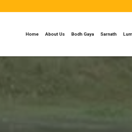
Home
About Us
Bodh Gaya
Sarnath
Lum