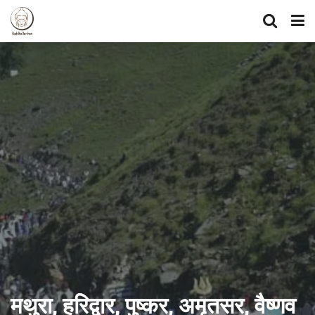
मथुरा, हरिद्वार, पुष्कर, अमृतसर, वैष्णव