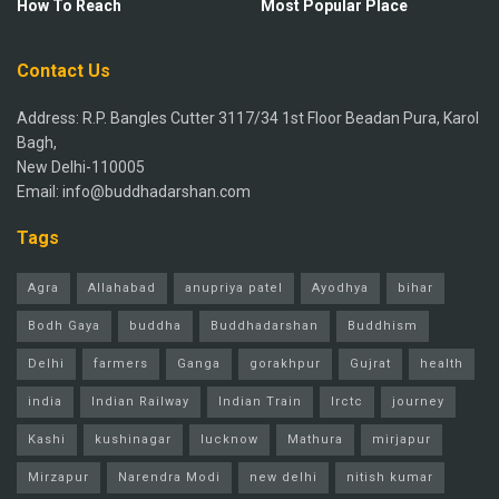
How To Reach
Most Popular Place
Contact Us
Address: R.P. Bangles Cutter 3117/34 1st Floor Beadan Pura, Karol
Bagh,
New Delhi-110005
Email: info@buddhadarshan.com
Tags
Agra
Allahabad
anupriya patel
Ayodhya
bihar
Bodh Gaya
buddha
Buddhadarshan
Buddhism
Delhi
farmers
Ganga
gorakhpur
Gujrat
health
india
Indian Railway
Indian Train
Irctc
journey
Kashi
kushinagar
lucknow
Mathura
mirjapur
Mirzapur
Narendra Modi
new delhi
nitish kumar