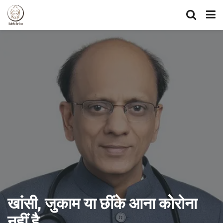
खांसी, जुकाम या छींके आना कोरोना
नहीं है