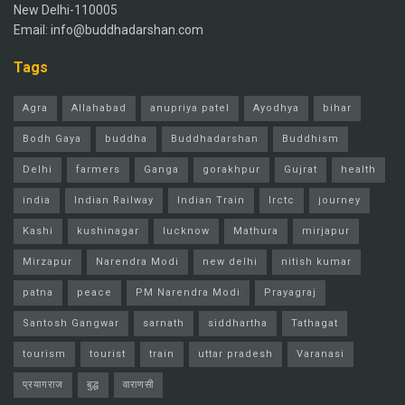
New Delhi-110005
Email: info@buddhadarshan.com
Tags
Agra
Allahabad
anupriya patel
Ayodhya
bihar
Bodh Gaya
buddha
Buddhadarshan
Buddhism
Delhi
farmers
Ganga
gorakhpur
Gujrat
health
india
Indian Railway
Indian Train
Irctc
journey
Kashi
kushinagar
lucknow
Mathura
mirjapur
Mirzapur
Narendra Modi
new delhi
nitish kumar
patna
peace
PM Narendra Modi
Prayagraj
Santosh Gangwar
sarnath
siddhartha
Tathagat
tourism
tourist
train
uttar pradesh
Varanasi
प्रयागराज
बुद्ध
वाराणसी