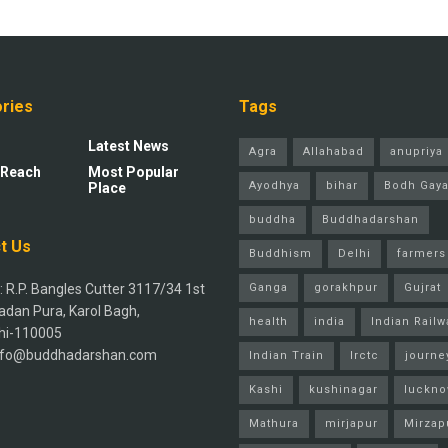
ries
Tags
Latest News
Agra
Allahabad
anupriya 
 Reach
Most Popular
Ayodhya
bihar
Bodh Gay
Place
buddha
Buddhadarshan
t Us
Buddhism
Delhi
farmers
 R.P. Bangles Cutter 3117/34 1st
Ganga
gorakhpur
Gujrat
adan Pura, Karol Bagh,
health
india
Indian Railw
hi-110005
info@buddhadarshan.com
Indian Train
Irctc
journe
Kashi
kushinagar
luckn
Mathura
mirjapur
Mirzap