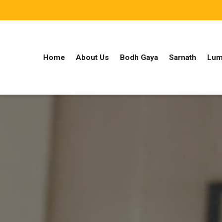
Home
About Us
Bodh Gaya
Sarnath
Lum