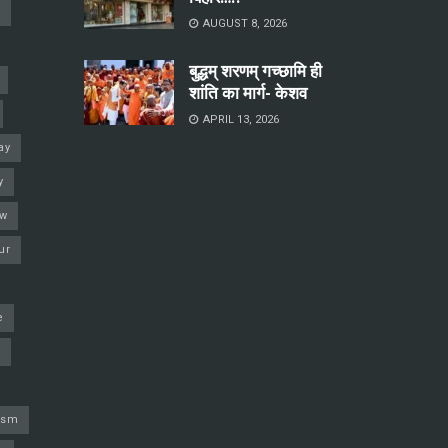
a
AUGUST 8, 2026
बुद्धम् शरणम् गच्छामि ही
शांति का मार्ग- केशव
APRIL 13, 2026
ay
y
ow
ur
e
j
ism