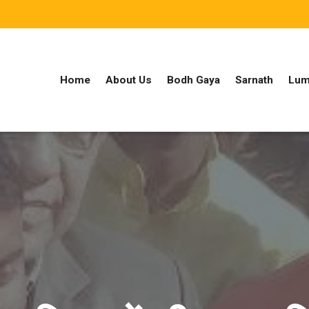
Home
About Us
Bodh Gaya
Sarnath
Lum