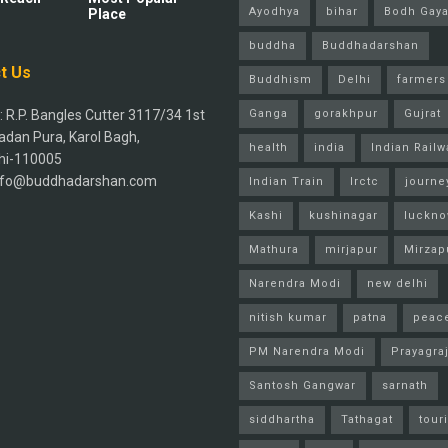
Ayodhya
bihar
Bodh Gay
Place
buddha
Buddhadarshan
t Us
Buddhism
Delhi
farmers
 R.P. Bangles Cutter 3117/34 1st
Ganga
gorakhpur
Gujrat
adan Pura, Karol Bagh,
health
india
Indian Railw
hi-110005
info@buddhadarshan.com
Indian Train
Irctc
journe
Kashi
kushinagar
luckn
Mathura
mirjapur
Mirzap
Narendra Modi
new delhi
nitish kumar
patna
peac
PM Narendra Modi
Prayagra
Santosh Gangwar
sarnath
siddhartha
Tathagat
tour