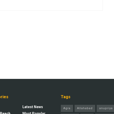
ries
Tags
Latest News
Agra
Allahabad
anupriya 
 Reach
Most Popular