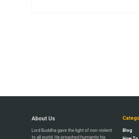
About Us
Catego
Lord Buddha gave the light of non-violent
Blog
to all world. He preached humanity his
How To