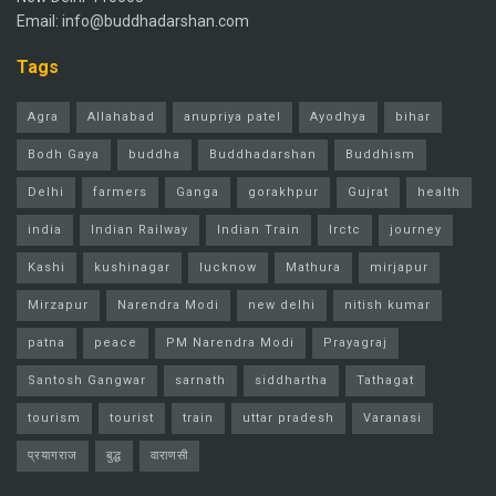
Email: info@buddhadarshan.com
Tags
Agra
Allahabad
anupriya patel
Ayodhya
bihar
Bodh Gaya
buddha
Buddhadarshan
Buddhism
Delhi
farmers
Ganga
gorakhpur
Gujrat
health
india
Indian Railway
Indian Train
Irctc
journey
Kashi
kushinagar
lucknow
Mathura
mirjapur
Mirzapur
Narendra Modi
new delhi
nitish kumar
patna
peace
PM Narendra Modi
Prayagraj
Santosh Gangwar
sarnath
siddhartha
Tathagat
tourism
tourist
train
uttar pradesh
Varanasi
प्रयागराज
बुद्ध
वाराणसी