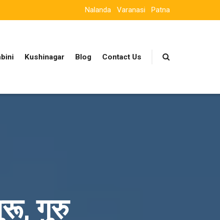
Nalanda
Varanasi
Patna
bini
Kushinagar
Blog
Contact Us
ू, गुरु