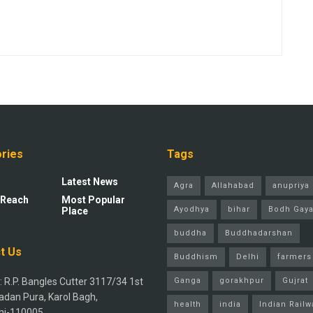
ries
Tags
Latest News
Agra
Allahabad
anupriya 
 Reach
Most Popular
Ayodhya
bihar
Bodh Gay
Place
buddha
Buddhadarshan
t Us
Buddhism
Delhi
farmers
 R.P. Bangles Cutter 3117/34 1st
Ganga
gorakhpur
Gujrat
adan Pura, Karol Bagh,
health
india
Indian Railw
hi-110005