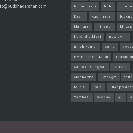
info@buddhadarshan.com
Indian Train
Irctc
journe
Kashi
kushinagar
luckn
Mathura
mirjapur
Mirzap
Narendra Modi
new delhi
nitish kumar
patna
peac
PM Narendra Modi
Prayagra
Santosh Gangwar
sarnath
siddhartha
Tathagat
tour
tourist
train
uttar prades
Varanasi
प्रयागराज
बुद्ध
व