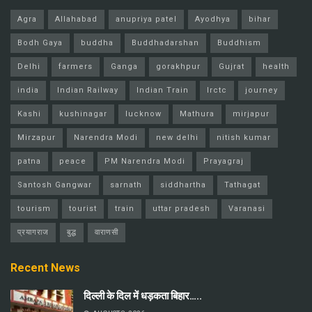
Agra
Allahabad
anupriya patel
Ayodhya
bihar
Bodh Gaya
buddha
Buddhadarshan
Buddhism
Delhi
farmers
Ganga
gorakhpur
Gujrat
health
india
Indian Railway
Indian Train
Irctc
journey
Kashi
kushinagar
lucknow
Mathura
mirjapur
Mirzapur
Narendra Modi
new delhi
nitish kumar
patna
peace
PM Narendra Modi
Prayagraj
Santosh Gangwar
sarnath
siddhartha
Tathagat
tourism
tourist
train
uttar pradesh
Varanasi
प्रयागराज
बुद्ध
वाराणसी
Recent News
दिल्ली के दिल में धड़कता बिहार…..