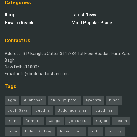
Categories
Blog
Latest News
How To Reach
Most Popular Place
Contact Us
Address: R.P. Bangles Cutter 3117/34 1st Floor Beadan Pura, Karol
Bagh,
New Delhi-110005
Email: info@buddhadarshan.com
Tags
Agra
Allahabad
anupriya patel
Ayodhya
bihar
Bodh Gaya
buddha
Buddhadarshan
Buddhism
Delhi
farmers
Ganga
gorakhpur
Gujrat
health
india
Indian Railway
Indian Train
Irctc
journey