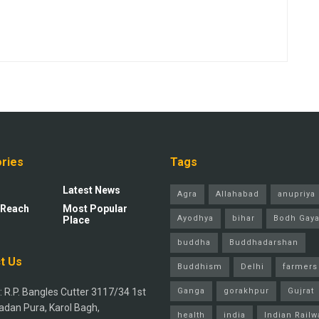
ries
Tags
Latest News
Agra
Allahabad
anupriya 
 Reach
Most Popular
Ayodhya
bihar
Bodh Gay
Place
buddha
Buddhadarshan
t Us
Buddhism
Delhi
farmers
 R.P. Bangles Cutter 3117/34 1st
Ganga
gorakhpur
Gujrat
adan Pura, Karol Bagh,
health
india
Indian Railw