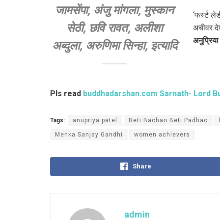
जामसेंपा, अंजु मांगला, मुस्कान
‘फर्स्ट 
सेठी, छवि रावत, अलीशा
अचीवर दे
अनुप्रिया 
अब्दुला, अरुणिमा सिन्हा, इत्यादि
Pls read
buddhadarshan.com Sarnath- Lord Bud
Tags:
anupriya patel
Beti Bachao Beti Padhao
Menka Sanjay Gandhi
women achievers
Share
admin