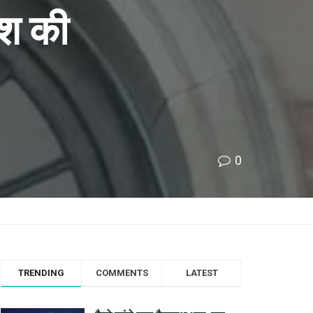
श की
0
TRENDING
COMMENTS
LATEST