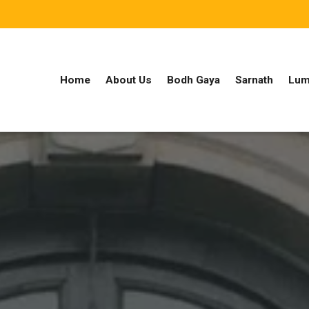
Home
About Us
Bodh Gaya
Sarnath
Lum