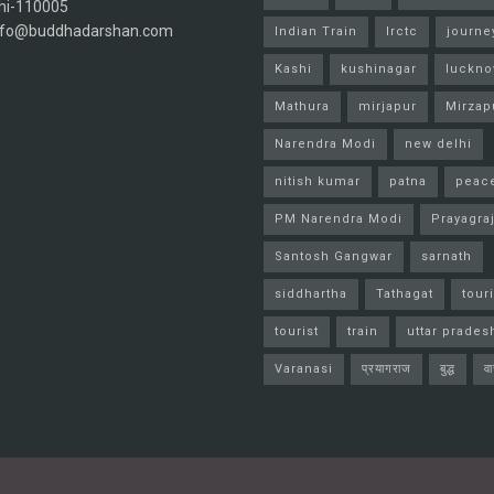
hi-110005
info@buddhadarshan.com
Indian Train
Irctc
journe
Kashi
kushinagar
luckn
Mathura
mirjapur
Mirzap
Narendra Modi
new delhi
nitish kumar
patna
peac
PM Narendra Modi
Prayagra
Santosh Gangwar
sarnath
siddhartha
Tathagat
tour
tourist
train
uttar prades
Varanasi
प्रयागराज
बुद्ध
व