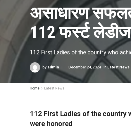
असाधारण सफलता
112 फर्स्ट लेडीज 
112 First Ladies of the country who ach
by
admin
December 24, 2024
in
Latest News
Home
Latest News
112 First Ladies of the country
were honored