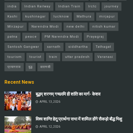
india
Indian Railway
Indian Train
Irctc
journey
Kashi
kushinagar
lucknow
Mathura
mirjapur
Mirzapur
Narendra Modi
new delhi
nitish kumar
patna
peace
PM Narendra Modi
Prayagraj
Santosh Gangwar
sarnath
siddhartha
Tathagat
tourism
tourist
train
uttar pradesh
Varanasi
प्रयागराज
बुद्ध
वाराणसी
Recent News
बुद्धम् शरणम् गच्छामि ही शांति का मार्ग- केशव
APRIL 13, 2026
विश्व शान्ति हेतु प्रार्थना सभा में शामिल होंगे सैकड़ो बौद्ध भिक्षु
APRIL 12, 2026