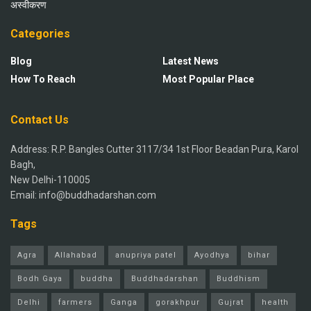
अस्वीकरण
Categories
Blog
Latest News
How To Reach
Most Popular Place
Contact Us
Address: R.P. Bangles Cutter 3117/34 1st Floor Beadan Pura, Karol
Bagh,
New Delhi-110005
Email: info@buddhadarshan.com
Tags
Agra
Allahabad
anupriya patel
Ayodhya
bihar
Bodh Gaya
buddha
Buddhadarshan
Buddhism
Delhi
farmers
Ganga
gorakhpur
Gujrat
health