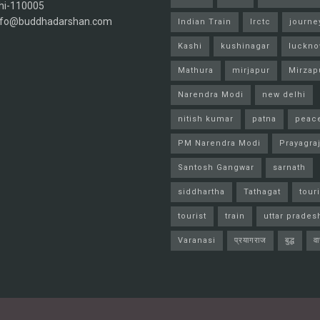
hi-110005
info@buddhadarshan.com
Indian Train
Irctc
journe
Kashi
kushinagar
luckn
Mathura
mirjapur
Mirzap
Narendra Modi
new delhi
nitish kumar
patna
peac
PM Narendra Modi
Prayagra
Santosh Gangwar
sarnath
siddhartha
Tathagat
tour
tourist
train
uttar prades
Varanasi
प्रयागराज
बुद्ध
व