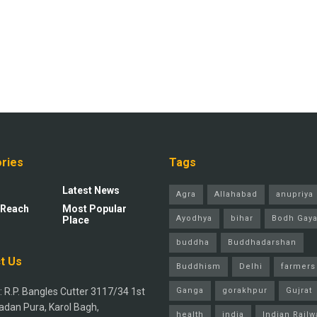
ries
Tags
Latest News
Agra
Allahabad
anupriya 
 Reach
Most Popular
Ayodhya
bihar
Bodh Gay
Place
buddha
Buddhadarshan
t Us
Buddhism
Delhi
farmers
 R.P. Bangles Cutter 3117/34 1st
Ganga
gorakhpur
Gujrat
adan Pura, Karol Bagh,
health
india
Indian Railw