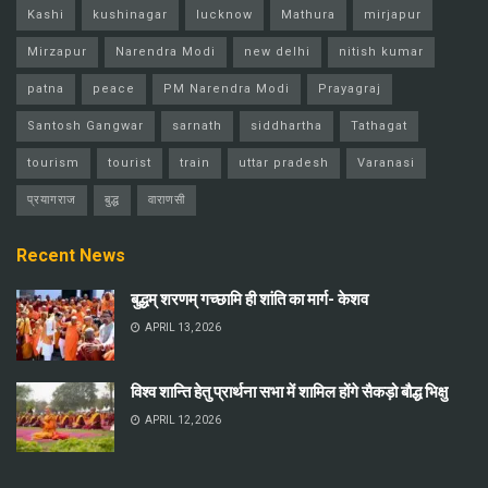
Kashi
kushinagar
lucknow
Mathura
mirjapur
Mirzapur
Narendra Modi
new delhi
nitish kumar
patna
peace
PM Narendra Modi
Prayagraj
Santosh Gangwar
sarnath
siddhartha
Tathagat
tourism
tourist
train
uttar pradesh
Varanasi
प्रयागराज
बुद्ध
वाराणसी
Recent News
बुद्धम् शरणम् गच्छामि ही शांति का मार्ग- केशव
APRIL 13, 2026
विश्व शान्ति हेतु प्रार्थना सभा में शामिल होंगे सैकड़ो बौद्ध भिक्षु
APRIL 12, 2026