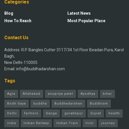
Categories
Blog
Latest News
How To Reach
Most Popular Place
Contact Us
Address: R.P. Bangles Cutter 3117/34 1st Floor Beadan Pura, Karol
Bagh,
New Delhi-110005
Email: info@buddhadarshan.com
Tags
Agra
Allahabad
anupriya patel
Ayodhya
bihar
Bodh Gaya
buddha
Buddhadarshan
Buddhism
Delhi
farmers
Ganga
gorakhpur
Gujrat
health
india
Indian Railway
Indian Train
Irctc
journey