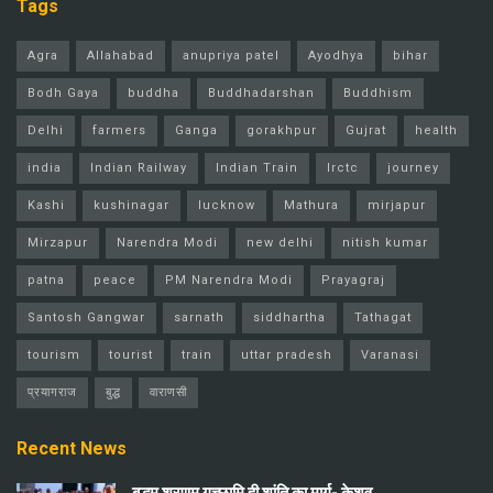
Tags
Agra
Allahabad
anupriya patel
Ayodhya
bihar
Bodh Gaya
buddha
Buddhadarshan
Buddhism
Delhi
farmers
Ganga
gorakhpur
Gujrat
health
india
Indian Railway
Indian Train
Irctc
journey
Kashi
kushinagar
lucknow
Mathura
mirjapur
Mirzapur
Narendra Modi
new delhi
nitish kumar
patna
peace
PM Narendra Modi
Prayagraj
Santosh Gangwar
sarnath
siddhartha
Tathagat
tourism
tourist
train
uttar pradesh
Varanasi
प्रयागराज
बुद्ध
वाराणसी
Recent News