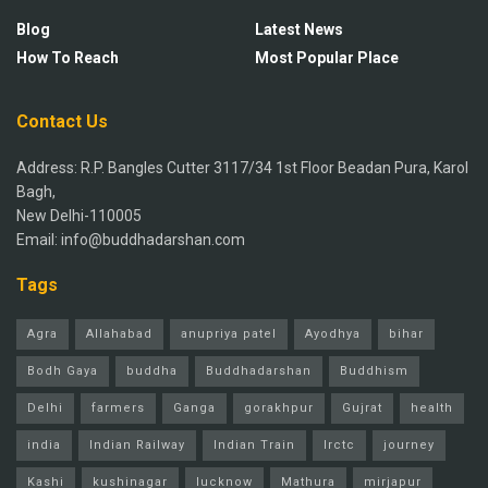
Blog
Latest News
How To Reach
Most Popular Place
Contact Us
Address: R.P. Bangles Cutter 3117/34 1st Floor Beadan Pura, Karol
Bagh,
New Delhi-110005
Email: info@buddhadarshan.com
Tags
Agra
Allahabad
anupriya patel
Ayodhya
bihar
Bodh Gaya
buddha
Buddhadarshan
Buddhism
Delhi
farmers
Ganga
gorakhpur
Gujrat
health
india
Indian Railway
Indian Train
Irctc
journey
Kashi
kushinagar
lucknow
Mathura
mirjapur