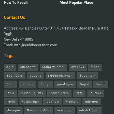
How To Reach
Most Popular Place
Contact Us
Address: R.P. Bangles Cutter 3117/34 1st Floor Beadan Pura, Karol
Bagh,
New Delhi-110005
Email: info@buddhadarshan.com
Tags
Agra
Allahabad
anupriya patel
Ayodhya
bihar
Bodh Gaya
buddha
Buddhadarshan
Buddhism
Delhi
farmers
Ganga
gorakhpur
Gujrat
health
india
Indian Railway
Indian Train
Irctc
journey
Kashi
kushinagar
lucknow
Mathura
mirjapur
Mirzapur
Narendra Modi
new delhi
nitish kumar