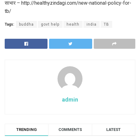
साभार – http://healthyzindagi.com/new-national-policy-for-
tb/
Tags:
buddha
govt help
health
india
TB
admin
TRENDING
COMMENTS
LATEST