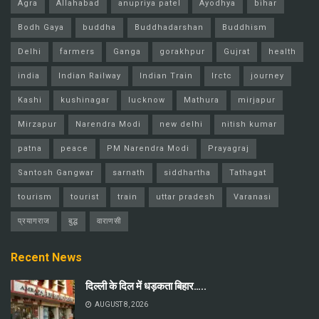
Agra
Allahabad
anupriya patel
Ayodhya
bihar
Bodh Gaya
buddha
Buddhadarshan
Buddhism
Delhi
farmers
Ganga
gorakhpur
Gujrat
health
india
Indian Railway
Indian Train
Irctc
journey
Kashi
kushinagar
lucknow
Mathura
mirjapur
Mirzapur
Narendra Modi
new delhi
nitish kumar
patna
peace
PM Narendra Modi
Prayagraj
Santosh Gangwar
sarnath
siddhartha
Tathagat
tourism
tourist
train
uttar pradesh
Varanasi
प्रयागराज
बुद्ध
वाराणसी
Recent News
दिल्ली के दिल में धड़कता बिहार…..
AUGUST 8, 2026