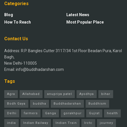
Categories
Blog
Latest News
How To Reach
Most Popular Place
Contact Us
Address: R.P. Bangles Cutter 3117/34 1st Floor Beadan Pura, Karol
Bagh,
New Delhi-110005
Email: info@buddhadarshan.com
Tags
Agra
Allahabad
anupriya patel
Ayodhya
bihar
Bodh Gaya
buddha
Buddhadarshan
Buddhism
Delhi
farmers
Ganga
gorakhpur
Gujrat
health
india
Indian Railway
Indian Train
Irctc
journey