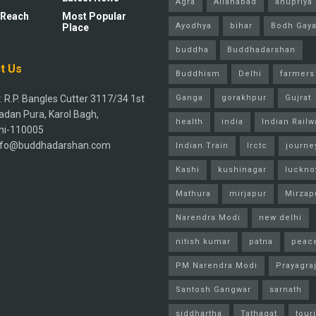
Agra
Allahabad
anupriya 
 Reach
Most Popular
Ayodhya
bihar
Bodh Gay
Place
buddha
Buddhadarshan
t Us
Buddhism
Delhi
farmers
 R.P. Bangles Cutter 3117/34 1st
Ganga
gorakhpur
Gujrat
adan Pura, Karol Bagh,
health
india
Indian Railw
hi-110005
info@buddhadarshan.com
Indian Train
Irctc
journe
Kashi
kushinagar
luckn
Mathura
mirjapur
Mirzap
Narendra Modi
new delhi
nitish kumar
patna
peac
PM Narendra Modi
Prayagra
Santosh Gangwar
sarnath
siddhartha
Tathagat
tour