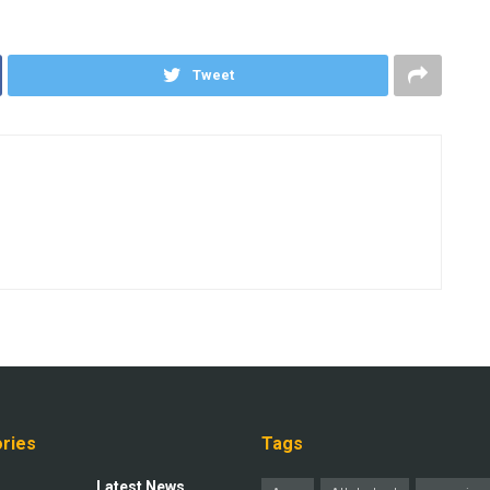
Tweet
ries
Tags
Latest News