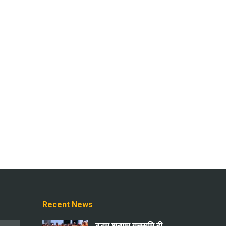
Recent News
बुद्धम् शरणम् गच्छामि ही