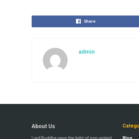
Share
admin
About Us
Catego
Lord Buddha gave the light of non-violent
Blog